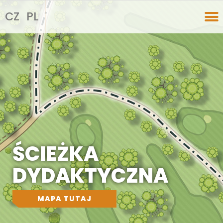
CZ
PL
PARK ZAMKOWY W SZYLERZOWICACH
ŚCIEŻKA
DYDAKTYCZNA
MAPA TUTAJ