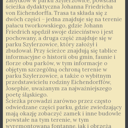
zabytków w parku Szylerzowice, powstała
ścieżka dydaktyczna Johanna Friedricha
von Eichendorffa. Trasa ta składa się z
dwóch części – jedna znajduje się na terenie
pałacu tworkowskiego, gdzie Johann
Friedrich spędził swoje dzieciństwo i jest
pochowany, a druga część znajduje się w
parku Szylerzowice, który założył i
zbudował. Przy ścieżce znajdują się tablice
informacyjne o historii obu gmin, faunie i
florze obu parków, w tym informacje o
objętym szczególną ochroną terenie w
parku Szylerzowice, a także o wybitnym
przedstawicielu rodziny Eichendorffów,
Josephie, uważanym za najważniejszego
poetę śląskiego.
Ścieżka prowadzi zarówno przez często
odwiedzane części parku, gdzie zwiedzający
mają okazję zobaczyć zamek i inne budowle
powstałe na tym terenie, w tym
wyremontowaną fontannę, jak i obrzeża